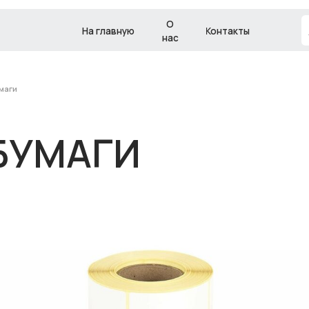
О
+7 (343) 287 92
На главную
Контакты
нас
УМАГИ