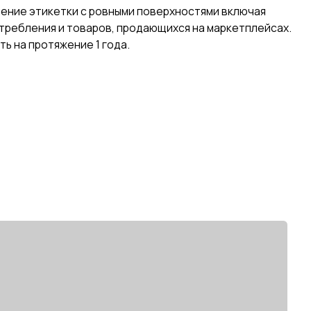
адает хорошей адгезией в отношении
для нанесения на поверхность до -18ºС.