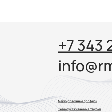
Маркировочные профили
Термоусаживаемые трубки
Кабельные маркеры и бирки
Термоусаживаемые изделия
Наклейки
ООО «Алтек Энерджи Групп»
ИНН 6671021916