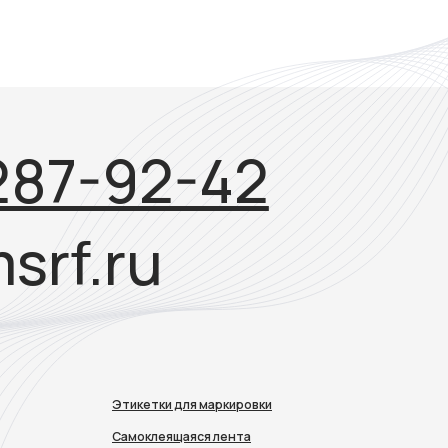
Этикетки для маркировки
Самоклеящаяся лента
Клеммная маркировка
Термотрансферные принтеры
Расходники и аксессуары