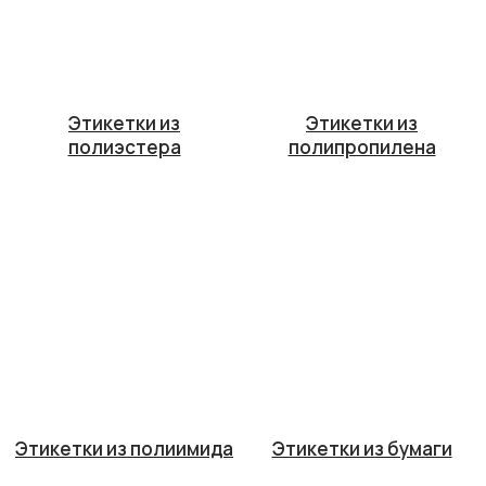
Этикетки из
Этикетки из
полиэстера
полипропилена
Этикетки из полиимида
Этикетки из бумаги
Этикетки для маркировки в рулонах предназначены