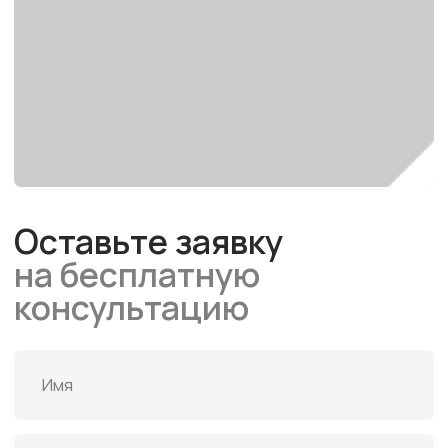
Россия, Екатеринбург, Московская, 75.
Помещение 1, офис 5
Производство
Россия, Новоуральск
+7 343 287-92-42
info@rmsrf.ru
Маркировочные профили
Термоусаживаемые трубки
Кабельные маркеры и бирки
Термоусаживаемые изделия
Наклейки
Этикетки для маркировки
Самоклеящаяся лента