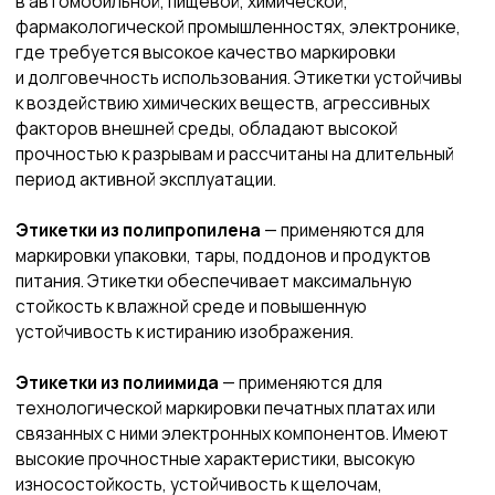
воздействию влаги, УФ излучению или воздействию
окружающей среды превосходящее комнатные
условия.
Этикетки пломбы
- самоклеящиеся этикетки контроля
вскрытия применяются для маркировки и обеспечения
безопасности, сохранности товара и целостности
его упаковки.
Не нашли что искали?
Оставьте заявку
ᐳ
Оставить заявку