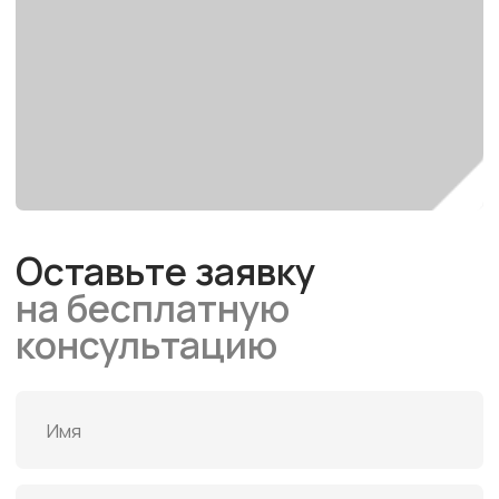
Отправить
Отправляя заявку, вы даете согласие на обработку своих персональных
данных в соответствии с
политикой конфиденциальности
Офис
Россия, Екатеринбург, Московская, 75.
Помещение 1, офис 5
Производство
Россия, Новоуральск
+7 343 287-92-42
info@rmsrf.ru