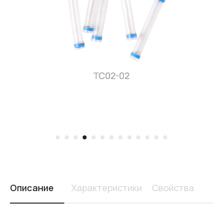
Изделия применяются для монтажа электрических
жгутов методом пайки. Соединения многожильных и
моножильных медных проводников. Герметизации
места соединения от активных жидкостей, пыли и
влаги
ТС01 – термоусаживаемые соединители
Описание
Характеристики
Свойства
ТС02 – термоусаживаемые
соединители защитные
ТС03 – термоусаживаемые
соединители с выводом в виде