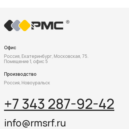
ООО «Алтек Энерджи Групп»
ИНН 6671021916