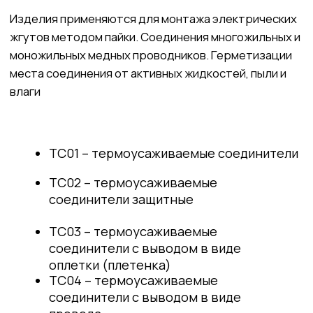
оплетки (плетенка)
ТС04 – термоусаживаемые
соединители с выводом в виде
провода
ТКС05 – термоусаживаемые
концевые соединители с пружиной
ТКС06 – термоусаживаемые
концевые соединители защитные
Рекомендуемое сечение проводов
Материал на основе фторполимерной
2
2
От 0,20 мм
до 2,30 мм
композиции
ᐳ
Оставить заявку
Стойкость к длительному воздействию
Температура эксплуатации
агрессивных жидкостей
От -50°С до +175°С
Надежная защита участка разделки
кабеля/провода
Продольная усадка ±10%