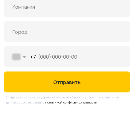
Маркировочные профили
Термоусаживаемые трубки
Кабельные маркеры и бирки
Термоусаживаемые изделия
Наклейки
Этикетки для маркировки
Самоклеящаяся лента
Клеммная маркировка
Термотрансферные принтеры
Расходники и аксессуары
Оставить заявку
ᐳ